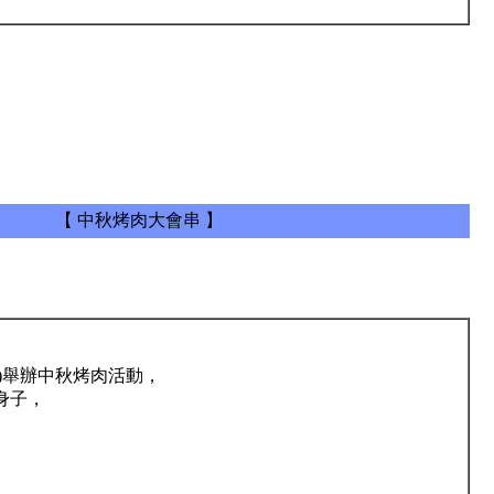
【 中秋烤肉大會串 】
日)舉辦
中秋烤肉活動
，
身子，