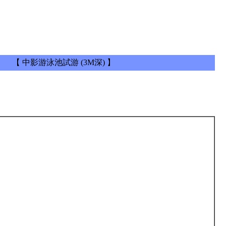
【 中影游泳池試游 (3M深) 】