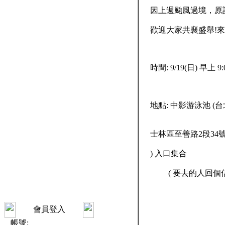
因上週颱風過境，原訂"
歡迎大家共襄盛舉!來
時間:
9/19(日) 早上 9:
地點:
中影游泳池 (台
士林區至善路2段34
) 入口集合
( 要去的人回個信吧
會員登入
帳號: