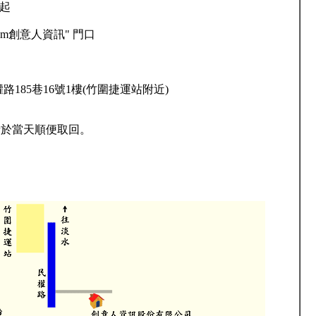
 起
eam創意人資訊" 門口
路185巷16號1樓(竹圍捷運站附近)
於當天順便取回。