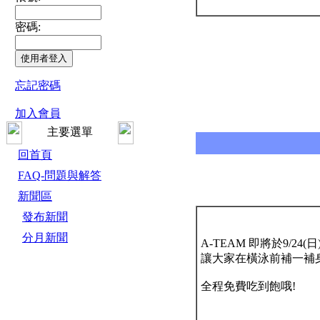
密碼:
忘記密碼
加入會員
主要選單
回首頁
FAQ-問題與解答
新聞區
發布新聞
分月新聞
A-TEAM 即將於9/24(
讓大家在橫泳前補一補
全程免費吃到飽哦!