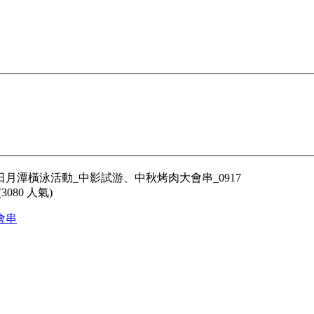
2004 日月潭橫泳活動_中影試游、中秋烤肉大會串_0917
(
3080 人氣
)
會串