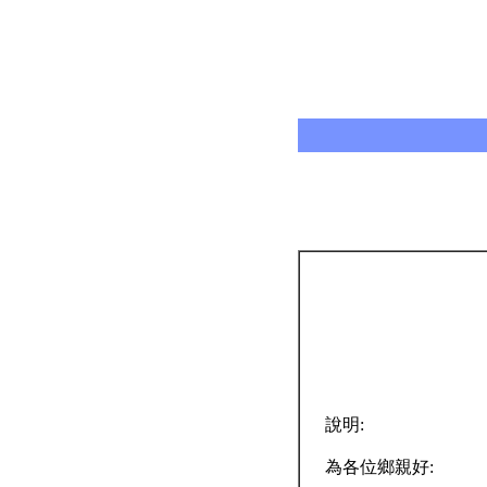
說明:
為各位鄉親好: