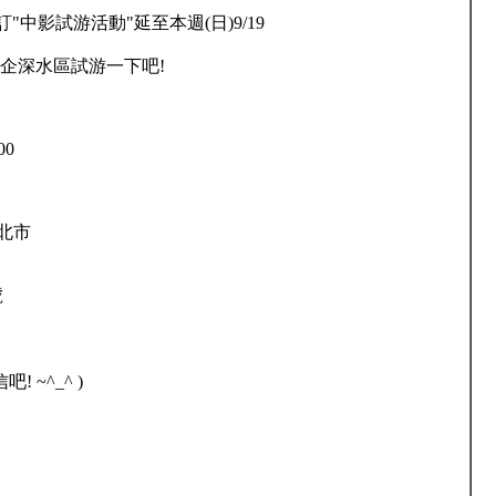
中影試游活動"延至本週(日)9/19
企深水區試游一下吧!
00
北市
號
! ~^_^ )