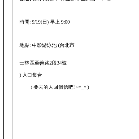
時間:
9/19(日) 早上 9:00
地點:
中影游泳池 (台北市
士林區至善路2段34號
) 入口集合
( 要去的人回個信吧! ~^_^ )