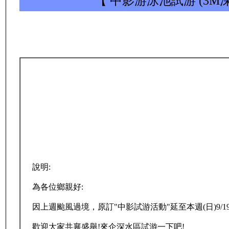
【 中影游泳池試游 (3M深
說明:
為各位鄉親好:
因上週颱風過境，原訂"中影試游活動"延至本週(日)9/1
歡迎大家共襄盛舉!來企深水區試游一下吧!