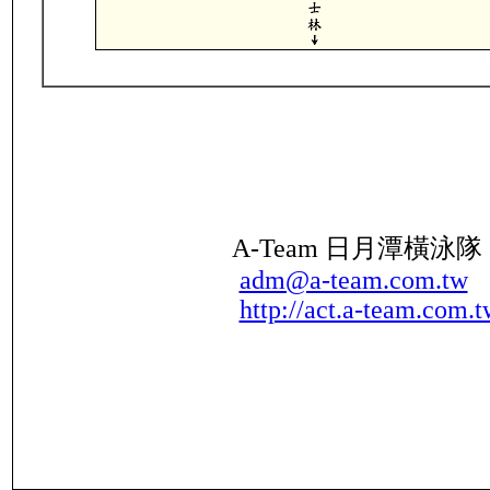
A-Team 日月潭橫泳
adm@a-team.com.tw
http://act.a-team.com.t